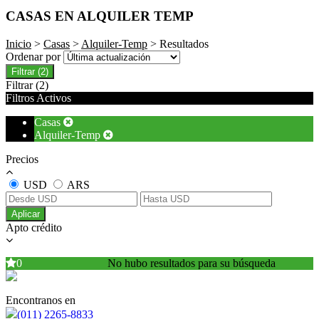
CASAS EN ALQUILER TEMP
Inicio
>
Casas
>
Alquiler-Temp
> Resultados
Ordenar por
Filtrar
(2)
Filtrar
(2)
Filtros Activos
Casas
Alquiler-Temp
Precios
USD
ARS
Aplicar
Apto crédito
0
No hubo resultados para su búsqueda
Encontranos en
(011) 2265-8833