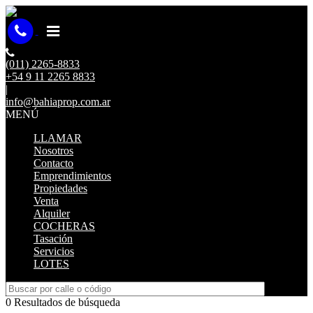
(011) 2265-8833
+54 9 11 2265 8833
|
info@bahiaprop.com.ar
MENÚ
LLAMAR
Nosotros
Contacto
Emprendimientos
Propiedades
Venta
Alquiler
COCHERAS
Tasación
Servicios
LOTES
0 Resultados de búsqueda