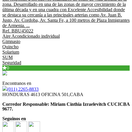
zona. Desarrollado en una de las zonas de mayor crecimiento de la
última década y en una cuadra con Excelente Accesibilidad donde
se destaca su cercanía a las principales arterias como Av. Juan B.
Justo, Av. Cordoba, Av. Santa Fe, a 100 metros de Plaza Inmigrantes
de Armenia. ...
Ref. BBU45022
Aire Acondicionado individual
Gimnasio
Quincho
Solarium
SUM
Seguridad
0
Encontranos en
(011) 2265-8833
HONDURAS 4613 OFICINA 501,CABA
Corredor Responsable: Miriam Cinthia Izraelevitch CUCICBA
9677.
Seguinos en