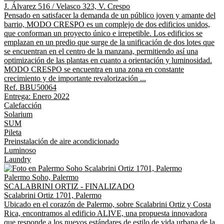
J. Álvarez 516 / Velasco 323, V. Crespo
Pensado en satisfacer la demanda de un público joven y amante del
barrio, MODO CRESPO es un complejo de dos edificios unidos,
que conforman un proyecto único e irrepetible. Los edificios se
emplazan en un predio que surge de la unificación de dos lotes que
se encuentran en el centro de la manzana, permitiendo así una
optimización de las plantas en cuanto a orientación y luminosidad.
MODO CRESPO se encuentra en una zona en constante
crecimiento y de importante revalorización ...
Ref. BBU50064
Entrega: Enero 2022
Calefacción
Solarium
SUM
Pileta
Preinstalación de aire acondicionado
Luminoso
Laundry
Palermo Soho, Palermo
SCALABRINI ORTIZ - FINALIZADO
Scalabrini Ortiz 1701, Palermo
Ubicado en el corazón de Palermo, sobre Scalabrini Ortiz y Costa
Rica, encontramos al edificio ALIVE, una propuesta innovadora
que responde a los nuevos estándares de estilo de vida urbana de la