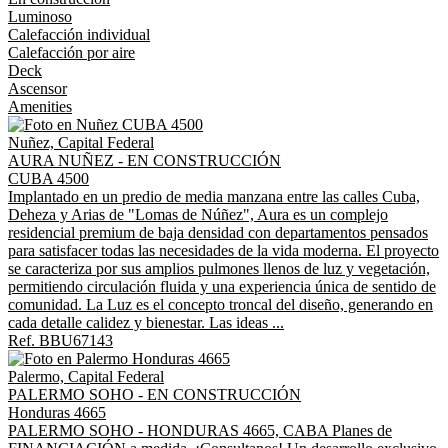
Luminoso
Calefacción individual
Calefacción por aire
Deck
Ascensor
Amenities
Nuñez, Capital Federal
AURA NUÑEZ - EN CONSTRUCCIÓN
CUBA 4500
Implantado en un predio de media manzana entre las calles Cuba,
Deheza y Arias de "Lomas de Núñez", Aura es un complejo
residencial premium de baja densidad con departamentos pensados
para satisfacer todas las necesidades de la vida moderna. El proyecto
se caracteriza por sus amplios pulmones llenos de luz y vegetación,
permitiendo circulación fluida y una experiencia única de sentido de
comunidad. La Luz es el concepto troncal del diseño, generando en
cada detalle calidez y bienestar. Las ideas ...
Ref. BBU67143
Palermo, Capital Federal
PALERMO SOHO - EN CONSTRUCCIÓN
Honduras 4665
PALERMO SOHO - HONDURAS 4665, CABA Planes de