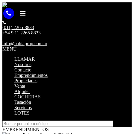
(011) 2265-8833
+54 9 11 2265 8833
|
info@bahiaprop.com.ar
MENÚ
LLAMAR
Nosotros
Contacto
Emprendimientos
Propiedades
Venta
Alquiler
COCHERAS
Tasación
Servicios
LOTES
EMPRENDIMIENTOS