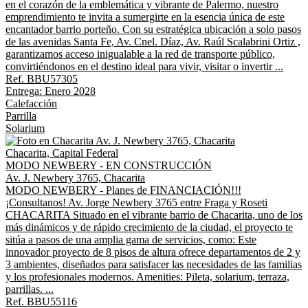
en el corazón de la emblemática y vibrante de Palermo, nuestro
emprendimiento te invita a sumergirte en la esencia única de este
encantador barrio porteño. Con su estratégica ubicación a solo pasos
de las avenidas Santa Fe, Av. Cnel. Díaz, Av. Raúl Scalabrini Ortiz ,
garantizamos acceso inigualable a la red de transporte público,
convirtiéndonos en el destino ideal para vivir, visitar o invertir ...
Ref. BBU57305
Entrega: Enero 2028
Calefacción
Parrilla
Solarium
Chacarita, Capital Federal
MODO NEWBERY - EN CONSTRUCCIÓN
Av. J. Newbery 3765, Chacarita
MODO NEWBERY - Planes de FINANCIACIÓN!!!
¡Consultanos! Av. Jorge Newbery 3765 entre Fraga y Roseti
CHACARITA Situado en el vibrante barrio de Chacarita, uno de los
más dinámicos y de rápido crecimiento de la ciudad, el proyecto te
sitúa a pasos de una amplia gama de servicios, como: Este
innovador proyecto de 8 pisos de altura ofrece departamentos de 2 y
3 ambientes, diseñados para satisfacer las necesidades de las familias
y los profesionales modernos. Amenities: Pileta, solarium, terraza,
parrillas. ...
Ref. BBU55116