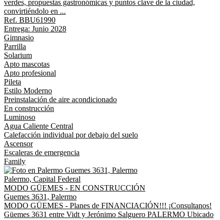
verdes, propuestas gastronómicas y puntos clave de la ciudad,
convirtiéndolo en ...
Ref. BBU61990
Entrega: Junio 2028
Gimnasio
Parrilla
Solarium
Apto mascotas
Apto profesional
Pileta
Estilo Moderno
Preinstalación de aire acondicionado
En construcción
Luminoso
Agua Caliente Central
Calefacción individual por debajo del suelo
Ascensor
Escaleras de emergencia
Family
Palermo, Capital Federal
MODO GÜEMES - EN CONSTRUCCIÓN
Guemes 3631, Palermo
MODO GÜEMES - Planes de FINANCIACIÓN!!! ¡Consultanos!
Güemes 3631 entre Vidt y Jerónimo Salguero PALERMO Ubicado