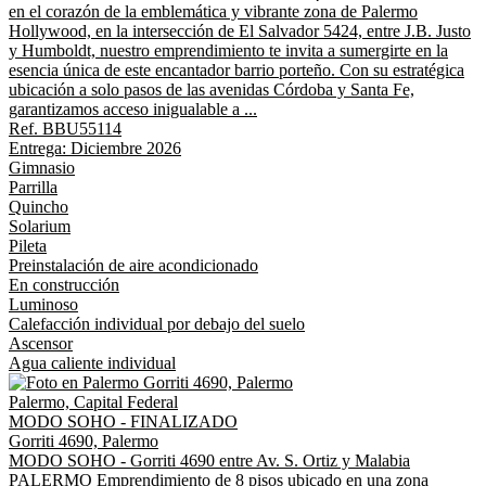
en el corazón de la emblemática y vibrante zona de Palermo
Hollywood, en la intersección de El Salvador 5424, entre J.B. Justo
y Humboldt, nuestro emprendimiento te invita a sumergirte en la
esencia única de este encantador barrio porteño. Con su estratégica
ubicación a solo pasos de las avenidas Córdoba y Santa Fe,
garantizamos acceso inigualable a ...
Ref. BBU55114
Entrega: Diciembre 2026
Gimnasio
Parrilla
Quincho
Solarium
Pileta
Preinstalación de aire acondicionado
En construcción
Luminoso
Calefacción individual por debajo del suelo
Ascensor
Agua caliente individual
Palermo, Capital Federal
MODO SOHO - FINALIZADO
Gorriti 4690, Palermo
MODO SOHO - Gorriti 4690 entre Av. S. Ortiz y Malabia
PALERMO Emprendimiento de 8 pisos ubicado en una zona