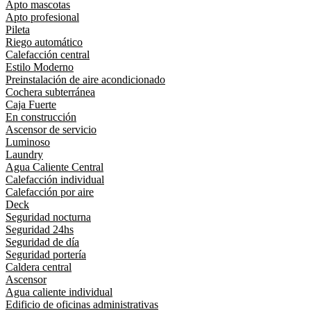
Apto mascotas
Apto profesional
Pileta
Riego automático
Calefacción central
Estilo Moderno
Preinstalación de aire acondicionado
Cochera subterránea
Caja Fuerte
En construcción
Ascensor de servicio
Luminoso
Laundry
Agua Caliente Central
Calefacción individual
Calefacción por aire
Deck
Seguridad nocturna
Seguridad 24hs
Seguridad de día
Seguridad portería
Caldera central
Ascensor
Agua caliente individual
Edificio de oficinas administrativas