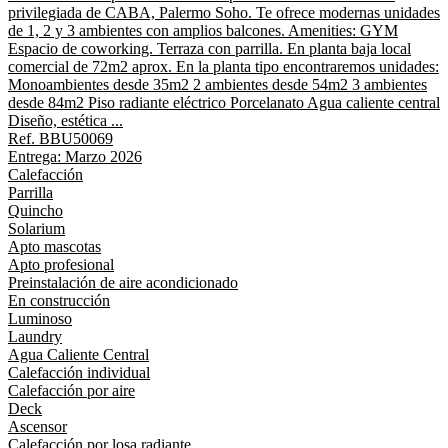
privilegiada de CABA, Palermo Soho. Te ofrece modernas unidades
de 1, 2 y 3 ambientes con amplios balcones. Amenities: GYM
Espacio de coworking. Terraza con parrilla. En planta baja local
comercial de 72m2 aprox. En la planta tipo encontraremos unidades:
Monoambientes desde 35m2 2 ambientes desde 54m2 3 ambientes
desde 84m2 Piso radiante eléctrico Porcelanato Agua caliente central
Diseño, estética ...
Ref. BBU50069
Entrega: Marzo 2026
Calefacción
Parrilla
Quincho
Solarium
Apto mascotas
Apto profesional
Preinstalación de aire acondicionado
En construcción
Luminoso
Laundry
Agua Caliente Central
Calefacción individual
Calefacción por aire
Deck
Ascensor
Calefacción por losa radiante