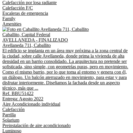
Calefacción por losa radiante
Calefacción F/C
Escaleras de emergencia
Family
Amenities
Caballito, Capital Federal
AVELLANEDA - FINALIZADO
Avellaneda 711, Caballito
El edificio se implanta en un área muy próxima a la zona central de
la ciudad, sobre calle Avellaneda, donde prima la vivienda de alta
densidad en un barrio consolidado. La arquitectura no pretende ser
sofisticada, sino simple, con geometrías puras, pero en movimiento.
Como el mismo barrio, por lo que toma al entorno y genera con él,
un diálogo. Un balcón aterrazado en movimiento, para estar y para
disfrutar interiormente. Diseñamos la fachada desde un aspecto
técnico, más que ...
Ref. BBU51422
Entrega: Agosto 2022
Aire Acondicionado individual
Calefacción
Parrilla
Solarium
Preinstalación de aire acondicionado
Luminoso