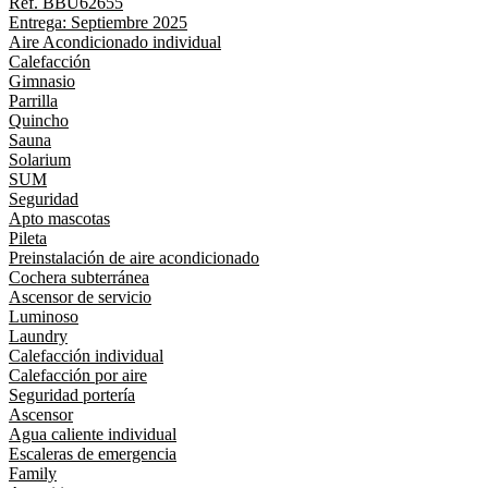
Ref. BBU62655
Entrega: Septiembre 2025
Aire Acondicionado individual
Calefacción
Gimnasio
Parrilla
Quincho
Sauna
Solarium
SUM
Seguridad
Apto mascotas
Pileta
Preinstalación de aire acondicionado
Cochera subterránea
Ascensor de servicio
Luminoso
Laundry
Calefacción individual
Calefacción por aire
Seguridad portería
Ascensor
Agua caliente individual
Escaleras de emergencia
Family