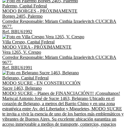
Palermo, Capital Federal
MODO BORGES - PRÓXIMAMENTE
Borges 2405, Palermo
Corredor Responsable: Miriam Cinthia Izraelevitch CUCICBA
9677.
Ref. BBU61992
Villa Crespo, Capital Federal
MODO VERA - PRÓXIMAMENTE
Vera 1265, V. Crespo
Corredor Responsable: Miriam Cinthia Izraelevitch CUCICBA
9677.
Ref. BBU61991
Belgrano, Capital Federal
MODO SUCRE - EN CONSTRUCCIÓN
Sucre 1463, Belgrano
MODO SUCRE – Planes de FINANCIACIÓN!!! ¡Consultanos!
Mariscal Antonio José de Sucre 1463, Belgrano Ubicado en el
corazón de Belgrano, a metros del Barrio Chino y en una zona
estratégica entre Av. del Libertador y Migueletes, MODO SUCRE
te invita a vivir la esencia de uno de los barrios más emblemáticos y
vibrantes de Buenos Aires. Su excelente ubicación garantiza un
acceso inmejorable a medios de transporte, comercios, espacios