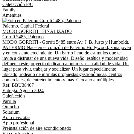
Calefacción F/C
Family
Amenities
Palermo, Capital Federal
MODO GORRITI - FINALIZADO
Gorriti 5485, Palermo
MODO GORRITI - Gorriti 5485 entre Av. J. B. Justo y Humboldt.
PALERMO Nace en el corazón de Palermo Hollywood, zona joven
y en constante crecimiento. Un barrio lleno de estímulos que te
invita a disfrutar de una nueva vida. Diseño, estética y modernidad
definen a este proyecto dedicado a optimizar la calidad de vida. Un
lugar para vivir, trabajar y socializar. Un lugar especialmente
ubicado, rodeado de infinitas propuestas gastronómicas, centros
comerciales, de entretenimiento y más. Cercano a múltiples ...
Ref. BBU38407
Entrega: Agosto 2024
Calefacción
Parrilla
Quincho
Solarium
Apto mascotas
Apto profesional
Preinstalación de aire acondicionado
En construcción