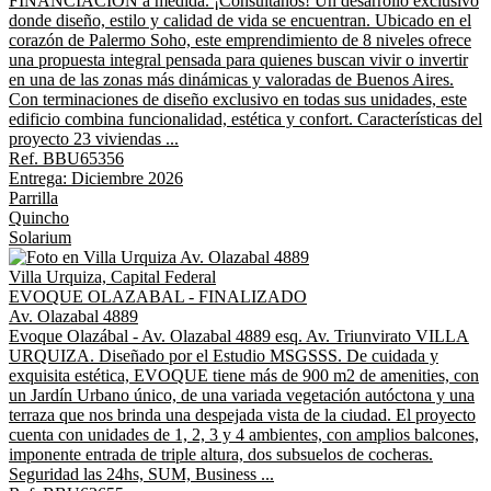
FINANCIACIÓN a medida. ¡Consultanos! Un desarrollo exclusivo
donde diseño, estilo y calidad de vida se encuentran. Ubicado en el
corazón de Palermo Soho, este emprendimiento de 8 niveles ofrece
una propuesta integral pensada para quienes buscan vivir o invertir
en una de las zonas más dinámicas y valoradas de Buenos Aires.
Con terminaciones de diseño exclusivo en todas sus unidades, este
edificio combina funcionalidad, estética y confort. Características del
proyecto 23 viviendas ...
Ref. BBU65356
Entrega: Diciembre 2026
Parrilla
Quincho
Solarium
Villa Urquiza, Capital Federal
EVOQUE OLAZABAL - FINALIZADO
Av. Olazabal 4889
Evoque Olazábal - Av. Olazabal 4889 esq. Av. Triunvirato VILLA
URQUIZA. Diseñado por el Estudio MSGSSS. De cuidada y
exquisita estética, EVOQUE tiene más de 900 m2 de amenities, con
un Jardín Urbano único, de una variada vegetación autóctona y una
terraza que nos brinda una despejada vista de la ciudad. El proyecto
cuenta con unidades de 1, 2, 3 y 4 ambientes, con amplios balcones,
imponente entrada de triple altura, dos subsuelos de cocheras.
Seguridad las 24hs, SUM, Business ...