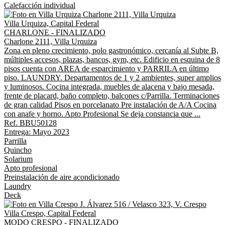
Calefacción individual
Villa Urquiza, Capital Federal
CHARLONE - FINALIZADO
Charlone 2111, Villa Urquiza
Zona en pleno crecimiento, polo gastronómico, cercanía al Subte B,
múltiples accesos, plazas, bancos, gym, etc. Edificio en esquina de 8
pisos cuenta con AREA de esparcimiento y PARRILA en último
piso. LAUNDRY. Departamentos de 1 y 2 ambientes, super amplios
y luminosos. Cocina integrada, muebles de alacena y bajo mesada,
frente de placard, baño completo, balcones c/Parrilla. Terminaciones
de gran calidad Pisos en porcelanato Pre instalación de A/A Cocina
con anafe y horno. Apto Profesional Se deja constancia que ...
Ref. BBU50128
Entrega: Mayo 2023
Parrilla
Quincho
Solarium
Apto profesional
Preinstalación de aire acondicionado
Laundry
Deck
Villa Crespo, Capital Federal
MODO CRESPO - FINALIZADO