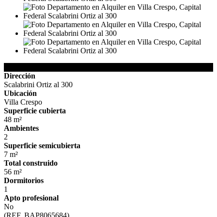
Detalles de la Propiedad
Dirección
Scalabrini Ortiz al 300
Ubicación
Villa Crespo
Superficie cubierta
48 m²
Ambientes
2
Superficie semicubierta
7 m²
Total construido
56 m²
Dormitorios
1
Apto profesional
No
(REF. BAP8065684)