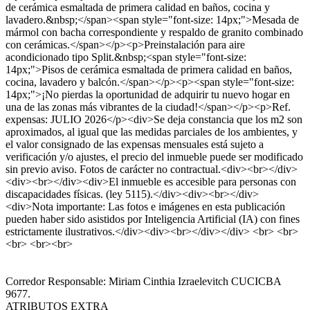
de cerámica esmaltada de primera calidad en baños, cocina y
lavadero.&nbsp;</span><span style="font-size: 14px;">Mesada de
mármol con bacha correspondiente y respaldo de granito combinado
con cerámicas.</span></p><p>Preinstalación para aire
acondicionado tipo Split.&nbsp;<span style="font-size:
14px;">Pisos de cerámica esmaltada de primera calidad en baños,
cocina, lavadero y balcón.</span></p><p><span style="font-size:
14px;">¡No pierdas la oportunidad de adquirir tu nuevo hogar en
una de las zonas más vibrantes de la ciudad!</span></p><p>Ref.
expensas: JULIO 2026</p><div>Se deja constancia que los m2 son
aproximados, al igual que las medidas parciales de los ambientes, y
el valor consignado de las expensas mensuales está sujeto a
verificación y/o ajustes, el precio del inmueble puede ser modificado
sin previo aviso. Fotos de carácter no contractual.<div><br></div>
<div><br></div><div>El inmueble es accesible para personas con
discapacidades físicas. (ley 5115).</div><div><br></div>
<div>Nota importante: Las fotos e imágenes en esta publicación
pueden haber sido asistidos por Inteligencia Artificial (IA) con fines
estrictamente ilustrativos.</div><div><br></div></div> <br> <br>
<br> <br><br>
Corredor Responsable: Miriam Cinthia Izraelevitch CUCICBA
9677.
ATRIBUTOS EXTRA