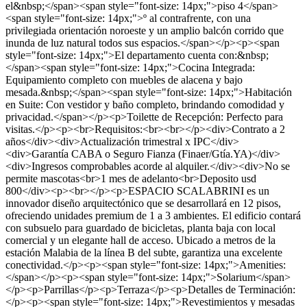
el&nbsp;</span><span style="font-size: 14px;">piso 4</span>
<span style="font-size: 14px;">º al contrafrente, con una
privilegiada orientación noroeste y un amplio balcón corrido que
inunda de luz natural todos sus espacios.</span></p><p><span
style="font-size: 14px;">El departamento cuenta con:&nbsp;
</span><span style="font-size: 14px;">Cocina Integrada:
Equipamiento completo con muebles de alacena y bajo
mesada.&nbsp;</span><span style="font-size: 14px;">Habitación
en Suite: Con vestidor y baño completo, brindando comodidad y
privacidad.</span></p><p>Toilette de Recepción: Perfecto para
visitas.</p><p><br>Requisitos:<br><br></p><div>Contrato a 2
años</div><div>Actualización trimestral x IPC</div>
<div>Garantía CABA o Seguro Fianza (Finaer/Gtía.YA)</div>
<div>Ingresos comprobables acorde al alquiler.</div><div>No se
permite mascotas<br>1 mes de adelanto<br>Deposito usd
800</div><p><br></p><p>ESPACIO SCALABRINI es un
innovador diseño arquitectónico que se desarrollará en 12 pisos,
ofreciendo unidades premium de 1 a 3 ambientes. El edificio contará
con subsuelo para guardado de bicicletas, planta baja con local
comercial y un elegante hall de acceso. Ubicado a metros de la
estación Malabia de la línea B del subte, garantiza una excelente
conectividad.</p><p><span style="font-size: 14px;">Amenities:
</span></p><p><span style="font-size: 14px;">Solarium</span>
</p><p>Parrillas</p><p>Terraza</p><p>Detalles de Terminación:
</p><p><span style="font-size: 14px;">Revestimientos y mesadas