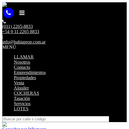
(011) 2265-8833
+54 9 11 2265 8833
|
info@bahiaprop.com.ar
MENÚ
LLAMAR
Nosotros
Contacto
Emprendimientos
Propiedades
Venta
Alquiler
COCHERAS
Tasación
Servicios
LOTES