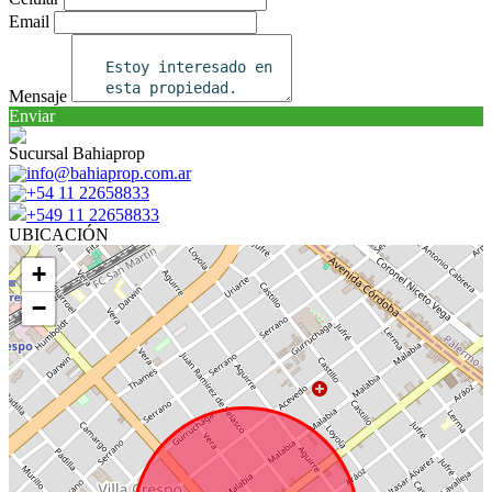
Email
Mensaje
Enviar
Sucursal Bahiaprop
info@bahiaprop.com.ar
+54 11 22658833
+549 11 22658833
UBICACIÓN
+
−