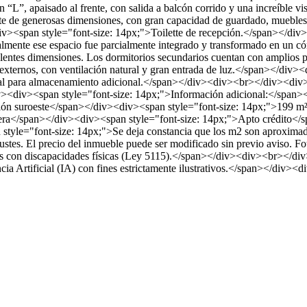
L”, apaisado al frente, con salida a balcón corrido y una increíble vi
 de generosas dimensiones, con gran capacidad de guardado, muebles d
v><span style="font-size: 14px;">Toilette de recepción.</span></div
tualmente ese espacio fue parcialmente integrado y transformado en 
xcelentes dimensiones. Los dormitorios secundarios cuentan con ampli
externos, con ventilación natural y gran entrada de luz.</span></div
 ideal para almacenamiento adicional.</span></div><div><br></div><div
v><div><span style="font-size: 14px;">Información adicional:</span>
ción suroeste</span></div><div><span style="font-size: 14px;">199 m
lera</span></div><div><span style="font-size: 14px;">Apto crédito</
="font-size: 14px;">Se deja constancia que los m2 son aproximados, a
ajustes. El precio del inmueble puede ser modificado sin previo aviso.
as con discapacidades físicas (Ley 5115).</span></div><div><br></div
encia Artificial (IA) con fines estrictamente ilustrativos.</span></di