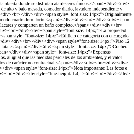
sta abierta donde se disfrutan atardeceres únicos.</span></div><div>
e alto y bajo mesada, comedor diario, lavadero independiente y
><div><br></div><div><span style="font-size: 14px;">Originalmente
un cómodo cuarto dormitorio.</span></div><div><br></div><div><span
os placares y comparten un baño completo.</span></div><div><br>
><div><br></div><div><span style="font-size: 14px;">La propiedad
><span style="font-size: 14px;">Edificio de categoría con encargado
</div><div><br></div><div><span style="font-size: 14px;">Piso 12
² totales</span></div><div><span style="font-size: 14px;">Cochera
span></div><div><span style="font-size: 14px;">Expensas
l igual que las medidas parciales de los ambientes, y el valor
 Fotos de carácter no contractual.</span></div><div><br></div><div>
><div><span style="font-size: 14px;">Nota importante: Las fotos e
v><div><br></div><div style="line-height: 1.4;"><div><br></div></div>