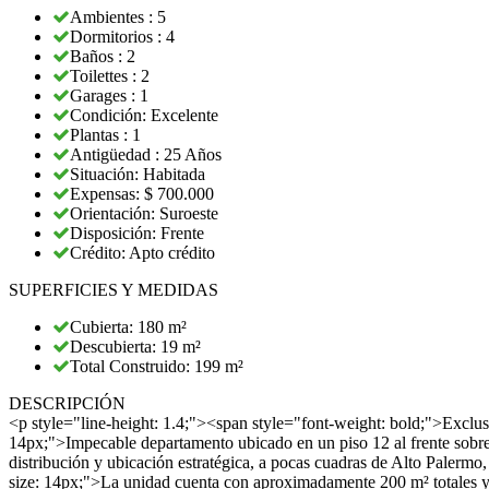
Ambientes : 5
Dormitorios : 4
Baños : 2
Toilettes : 2
Garages : 1
Condición: Excelente
Plantas : 1
Antigüedad : 25 Años
Situación: Habitada
Expensas: $ 700.000
Orientación: Suroeste
Disposición: Frente
Crédito: Apto crédito
SUPERFICIES Y MEDIDAS
Cubierta: 180 m²
Descubierta: 19 m²
Total Construido: 199 m²
DESCRIPCIÓN
<p style="line-height: 1.4;"><span style="font-weight: bold;">Exclu
14px;">Impecable departamento ubicado en un piso 12 al frente sobre 
distribución y ubicación estratégica, a pocas cuadras de Alto Paler
size: 14px;">La unidad cuenta con aproximadamente 200 m² totales y