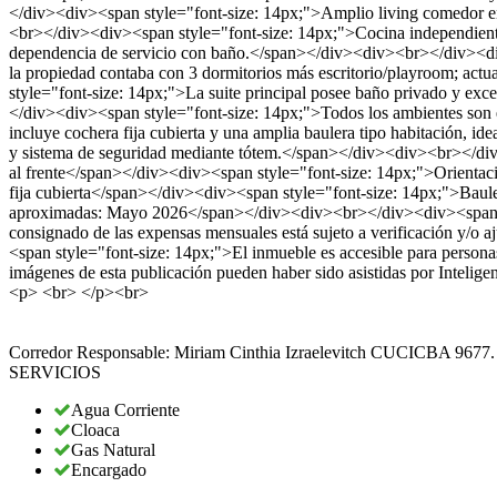
</div><div><span style="font-size: 14px;">Amplio living comedor en “
<br></div><div><span style="font-size: 14px;">Cocina independiente
dependencia de servicio con baño.</span></div><div><br></div><di
la propiedad contaba con 3 dormitorios más escritorio/playroom; ac
style="font-size: 14px;">La suite principal posee baño privado y e
</div><div><span style="font-size: 14px;">Todos los ambientes son 
incluye cochera fija cubierta y una amplia baulera tipo habitación,
y sistema de seguridad mediante tótem.</span></div><div><br></di
al frente</span></div><div><span style="font-size: 14px;">Orienta
fija cubierta</span></div><div><span style="font-size: 14px;">Bau
aproximadas: Mayo 2026</span></div><div><br></div><div><span style
consignado de las expensas mensuales está sujeto a verificación y/o 
<span style="font-size: 14px;">El inmueble es accesible para person
imágenes de esta publicación pueden haber sido asistidas por Intelig
<p> <br> </p><br>
Corredor Responsable: Miriam Cinthia Izraelevitch CUCICBA 9677.
SERVICIOS
Agua Corriente
Cloaca
Gas Natural
Encargado