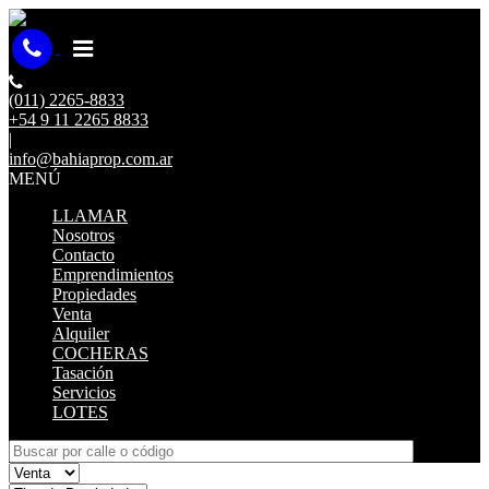
(011) 2265-8833
+54 9 11 2265 8833
|
info@bahiaprop.com.ar
MENÚ
LLAMAR
Nosotros
Contacto
Emprendimientos
Propiedades
Venta
Alquiler
COCHERAS
Tasación
Servicios
LOTES