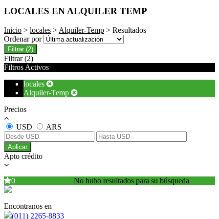
LOCALES EN ALQUILER TEMP
Inicio
>
locales
>
Alquiler-Temp
> Resultados
Ordenar por
Filtrar
(2)
Filtrar
(2)
Filtros Activos
locales
Alquiler-Temp
Precios
USD
ARS
Aplicar
Apto crédito
0
No hubo resultados para su búsqueda
Encontranos en
(011) 2265-8833