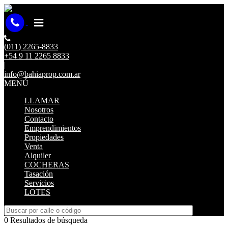
(011) 2265-8833
+54 9 11 2265 8833
|
info@bahiaprop.com.ar
MENÚ
LLAMAR
Nosotros
Contacto
Emprendimientos
Propiedades
Venta
Alquiler
COCHERAS
Tasación
Servicios
LOTES
0 Resultados de búsqueda