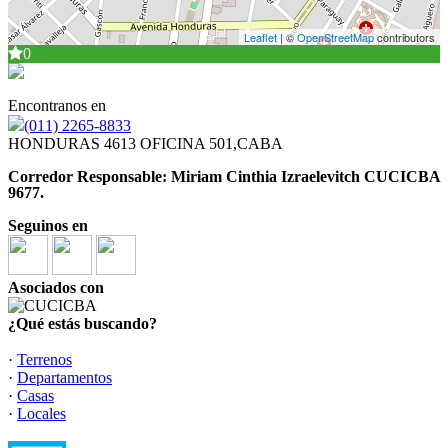
Leaflet
| ©
OpenStreetMap
contributors
0
Encontranos en
(011) 2265-8833
HONDURAS 4613 OFICINA 501,CABA
Corredor Responsable: Miriam Cinthia Izraelevitch CUCICBA
9677.
Seguinos en
Asociados con
¿Qué estás buscando?
·
Terrenos
·
Departamentos
·
Casas
·
Locales