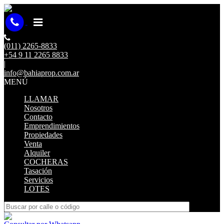
(011) 2265-8833
+54 9 11 2265 8833
|
info@bahiaprop.com.ar
MENÚ
LLAMAR
Nosotros
Contacto
Emprendimientos
Propiedades
Venta
Alquiler
COCHERAS
Tasación
Servicios
LOTES