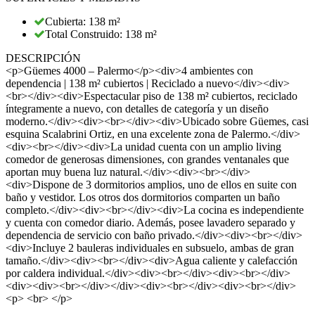
Cubierta: 138 m²
Total Construido: 138 m²
DESCRIPCIÓN
<p>Güemes 4000 – Palermo</p><div>4 ambientes con
dependencia | 138 m² cubiertos | Reciclado a nuevo</div><div>
<br></div><div>Espectacular piso de 138 m² cubiertos, reciclado
íntegramente a nuevo, con detalles de categoría y un diseño
moderno.</div><div><br></div><div>Ubicado sobre Güemes, casi
esquina Scalabrini Ortiz, en una excelente zona de Palermo.</div>
<div><br></div><div>La unidad cuenta con un amplio living
comedor de generosas dimensiones, con grandes ventanales que
aportan muy buena luz natural.</div><div><br></div>
<div>Dispone de 3 dormitorios amplios, uno de ellos en suite con
baño y vestidor. Los otros dos dormitorios comparten un baño
completo.</div><div><br></div><div>La cocina es independiente
y cuenta con comedor diario. Además, posee lavadero separado y
dependencia de servicio con baño privado.</div><div><br></div>
<div>Incluye 2 bauleras individuales en subsuelo, ambas de gran
tamaño.</div><div><br></div><div>Agua caliente y calefacción
por caldera individual.</div><div><br></div><div><br></div>
<div><div><br></div></div><div><br></div><div><br></div>
<p> <br> </p>