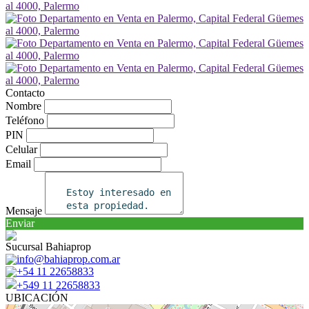
Contacto
Nombre
Teléfono
PIN
Celular
Email
Mensaje
Enviar
Sucursal Bahiaprop
info@bahiaprop.com.ar
+54 11 22658833
+549 11 22658833
UBICACIÓN