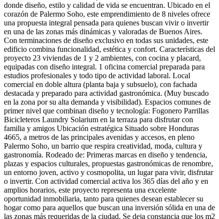
donde diseño, estilo y calidad de vida se encuentran. Ubicado en el
corazón de Palermo Soho, este emprendimiento de 8 niveles ofrece
una propuesta integral pensada para quienes buscan vivir o invertir
en una de las zonas más dinámicas y valoradas de Buenos Aires.
Con terminaciones de diseño exclusivo en todas sus unidades, este
edificio combina funcionalidad, estética y confort. Características del
proyecto 23 viviendas de 1 y 2 ambientes, con cocina y placard,
equipadas con diseño integral. 1 oficina comercial preparada para
estudios profesionales y todo tipo de actividad laboral. Local
comercial en doble altura (planta baja y subsuelo), con fachada
destacada y preparado para actividad gastronómica. (Muy buscado
en la zona por su alta demanda y visibilidad). Espacios comunes de
primer nivel que combinan diseño y tecnología: Fogonero Parrillas
Bicicleteros Laundry Solarium en la terraza para disfrutar con
familia y amigos Ubicación estratégica Situado sobre Honduras
4665, a metros de las principales avenidas y accesos, en pleno
Palermo Soho, un barrio que respira creatividad, moda, cultura y
gastronomía. Rodeado de: Primeras marcas en diseño y tendencia,
plazas y espacios culturales, propuestas gastronómicas de renombre,
un entorno joven, activo y cosmopolita, un lugar para vivir, disfrutar
o invertir. Con actividad comercial activa los 365 días del año y en
amplios horarios, este proyecto representa una excelente
oportunidad inmobiliaria, tanto para quienes desean establecer su
hogar como para aquellos que buscan una inversión sólida en una de
las zonas más requeridas de la ciudad. Se deja constancia que los m2