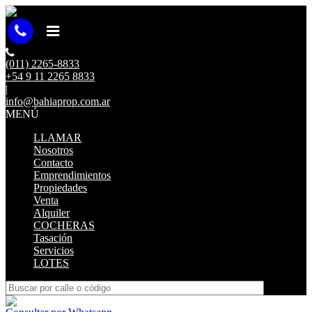
(011) 2265-8833
+54 9 11 2265 8833
|
info@bahiaprop.com.ar
MENÚ
LLAMAR
Nosotros
Contacto
Emprendimientos
Propiedades
Venta
Alquiler
COCHERAS
Tasación
Servicios
LOTES