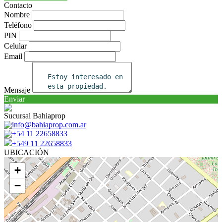
Contacto
Nombre
Teléfono
PIN
Celular
Email
Mensaje
Enviar
Sucursal Bahiaprop
info@bahiaprop.com.ar
+54 11 22658833
+549 11 22658833
UBICACIÓN
+
−