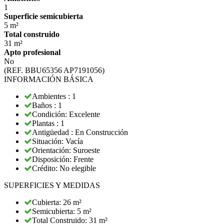
1
Superficie semicubierta
5 m²
Total construido
31 m²
Apto profesional
No
(REF. BBU65356 AP7191056)
INFORMACIÓN BÁSICA
Ambientes : 1
Baños : 1
Condición: Excelente
Plantas : 1
Antigüedad : En Construcción
Situación: Vacía
Orientación: Suroeste
Disposición: Frente
Crédito: No elegible
SUPERFICIES Y MEDIDAS
Cubierta: 26 m²
Semicubierta: 5 m²
Total Construido: 31 m²