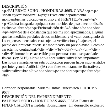
DESCRIPCIÓN
<p>PALERMO SOHO - HONDURAS 4665, CABA</p><p>
<span style="font-size: 14px;">Excelente departamento
monoambientes ubicado en el piso 2 al FRENTE..</span></p>
<p>Cocina integrada equipada con muebles de piso a techo, diseño
exclusivo.<br></p><p>Preinstalación de A/A.<br></p><p><br>
</p><div>Se deja constancia que los m2 son aproximados, al igual
que las medidas parciales de los ambientes, y el valor consignado de
las expensas mensuales está sujeto a verificación y/o ajustes, el
precio del inmueble puede ser modificado sin previo aviso. Fotos de
carácter no contractual.</div><div><br></div><div><br></div>
<div>El inmueble es accesible para personas con discapacidades
físicas. (ley 5115).</div><div><br></div><div>Nota importante:
Las fotos e imágenes en esta publicación pueden haber sido asistidos
por Inteligencia Artificial (IA) con fines estrictamente ilustrativos.
</div><div><br></div><p><br></p><p><br></p><p><br></p>
<br>
Corredor Responsable: Miriam Cinthia Izraelevitch CUCICBA
9677.
DESCRIPCIÓN DEL EMPRENDIMIENTO
PALERMO SOHO - HONDURAS 4665, CABA Planes de
FINANCIACIÓN a medida. ¡Consultanos! Un desarrollo exclusivo